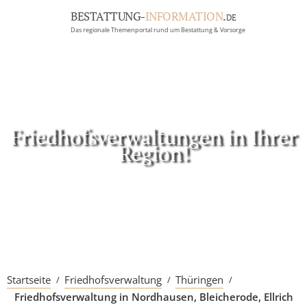
BESTATTUNG-
INFORMATION
.
DE
Das regionale Themenportal rund um Bestattung & Vorsorge
BRANCHEN
BESTATTUNG
ERBRECHT
Menü
Friedhofsverwaltungen in Ihrer
Region!
RATGEBER
GRABSTEINGALERIE
FIRMA EINTRAGEN
Startseite
Friedhofsverwaltung
Thüringen
Friedhofsverwaltung in Nordhausen, Bleicherode, Ellrich