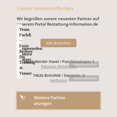
Unsere neuesten Partner
Wir begrüßen usnere neuesten Partner auf
unserem Portal Bestattung-Information.de
Team
Fuchß
–
Alle Branchen
Freie
Trauerreden
Redner
Bianca
für
Balzer
14542 Werder Havel / Puschkinstrasse 1
Trauung
PREMIUMEINTRAG
Potsdam-Mittelmark
&
Trauer
74626 Bretzfeld / Dammstr. 5
PREMIUMEINTRAG
Heilbronn
Weitere Partner
anzeigen