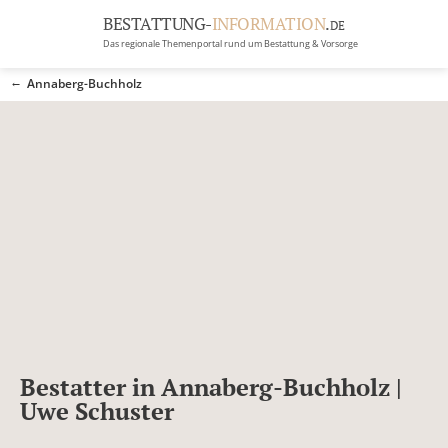
BESTATTUNG-
INFORMATION
.
DE
Das regionale Themenportal rund um Bestattung & Vorsorge
BRANCHEN
Annaberg-Buchholz
BESTATTUNG
ERBRECHT
Menü
RATGEBER
GRABSTEINGALERIE
FIRMA EINTRAGEN
Bestatter in Annaberg-Buchholz |
Uwe Schuster