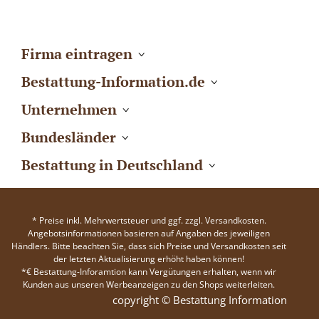
Firma eintragen
Bestattung-Information.de
Unternehmen
Bundesländer
Bestattung in Deutschland
* Preise inkl. Mehrwertsteuer und ggf. zzgl. Versandkosten.
Angebotsinformationen basieren auf Angaben des jeweiligen
Händlers. Bitte beachten Sie, dass sich Preise und Versandkosten seit
der letzten Aktualisierung erhöht haben können!
*€ Bestattung-Inforamtion kann Vergütungen erhalten, wenn wir
Kunden aus unseren Werbeanzeigen zu den Shops weiterleiten.
copyright © Bestattung Information