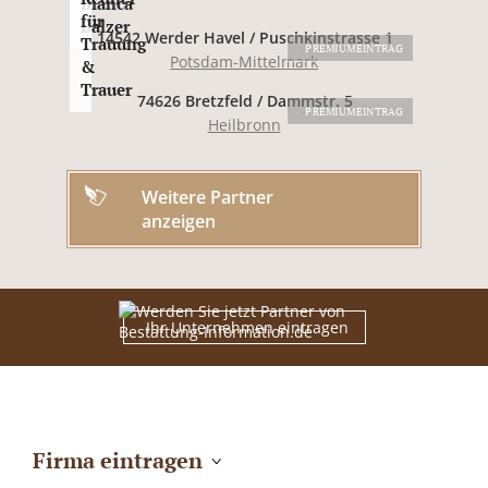
Bianca
für
Balzer
14542 Werder Havel / Puschkinstrasse 1
Trauung
PREMIUMEINTRAG
Potsdam-Mittelmark
&
Trauer
74626 Bretzfeld / Dammstr. 5
PREMIUMEINTRAG
Heilbronn
Weitere Partner
anzeigen
Ihr Unternehmen eintragen
Firma eintragen